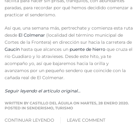
facilita para hacer sin prisas, tranquilos, con abundantes
paradas, para recordar por qué hemos decidido comenzar a
practicar el senderismo.
Así que, una semana más, pertrechate y comienza esta ruta
desde
El Colmenar
(localidad del término municipal de
Cortes de la Frontera) en dirección sur hacia la carretera de
Gaucín
hasta que alcances un
puente de hierro
que cruza el
río Guadiaro y lo atravieses. Desde este hito, ya te
acompaño yo, así que bajaremos hacia la orilla y
avanzamos por un pequeño sendero que coincide con la
cañada real de El Colmenar.
Seguir leyendo el artículo original...
WRITTEN BY
CASTILLO DEL ÁGUILA
ON MARTES, 28 ENERO 2020.
POSTED IN
SENDERISMO
,
TURISMO
CONTINUAR LEYENDO
LEAVE COMMENT