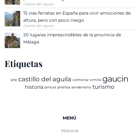
Castillo del Águila
15 vías ferratas en España para vivir emociones de
altura, pero con poco riesgo
Castillo del Águila
20 lugares imprescindibles de la provincia de
Málaga
Etiquetas
gaucin
castillo del aguila
arte
colmenar
ermita
turismo
historia
prensa
pintura
senderismo
MENÚ
Historia