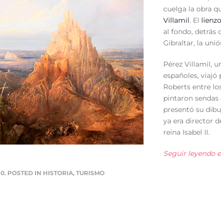
cuelga la obra qu
Villamil
. El
lienz
al fondo, detrás 
Gibraltar, la uni
Pérez Villamil, 
españoles, viajó
Roberts entre lo
pintaron sendas
presentó su dibu
ya era director 
reina Isabel II.
Seguir leyendo el 
10. POSTED IN
HISTORIA
,
TURISMO