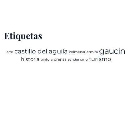
Etiquetas
gaucin
castillo del aguila
arte
colmenar
ermita
turismo
historia
prensa
pintura
senderismo