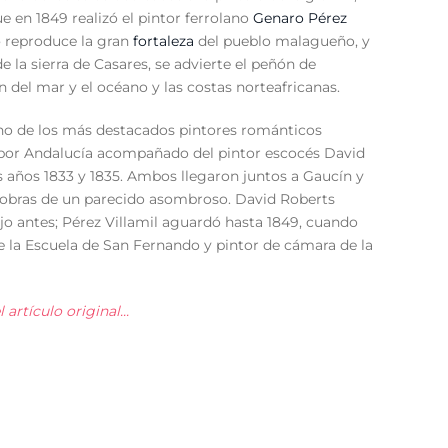
e en 1849 realizó el pintor ferrolano
Genaro Pérez
o
reproduce la gran
fortaleza
del pueblo malagueño, y
de la sierra de Casares, se advierte el peñón de
ón del mar y el océano y las costas norteafricanas.
uno de los más destacados pintores románticos
 por Andalucía acompañado del pintor escocés David
s años 1833 y 1835. Ambos llegaron juntos a Gaucín y
 obras de un parecido asombroso. David Roberts
jo antes; Pérez Villamil aguardó hasta 1849, cuando
de la Escuela de San Fernando y pintor de cámara de la
artículo original...