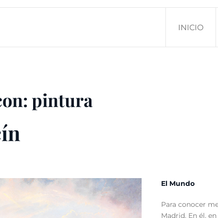
INICIO
con: pintura
cín
El Mundo
Para conocer mej
Madrid. En él, en